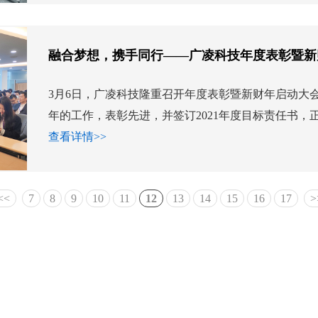
融合梦想，携手同行——广凌科技年度表彰暨新
3月6日，广凌科技隆重召开年度表彰暨新财年启动大会
年的工作，表彰先进，并签订2021年度目标责任书，正式起
查看详情>>
<<
7
8
9
10
11
12
13
14
15
16
17
>